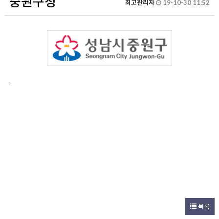
중원구청
최고관리자
19-10-30 11:52
.
목록