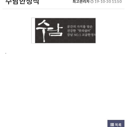
수담한정식
최고관리자
19-10-30 11:50
.
목록