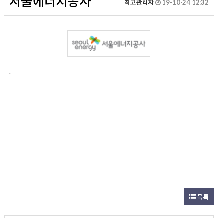
서울에너지공사
최고관리자
19-10-24 12:32
.
목록