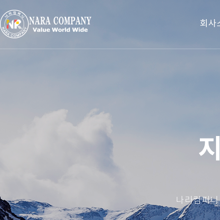
회사
지
나라컴퍼니는